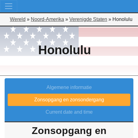
Wereld
»
Noord-Amerika
»
Verenigde Staten
»
Honolulu
Honolulu
Algemene informatie
Zonsopgang en zonsondergang
Current date and time
Zonsopgang en