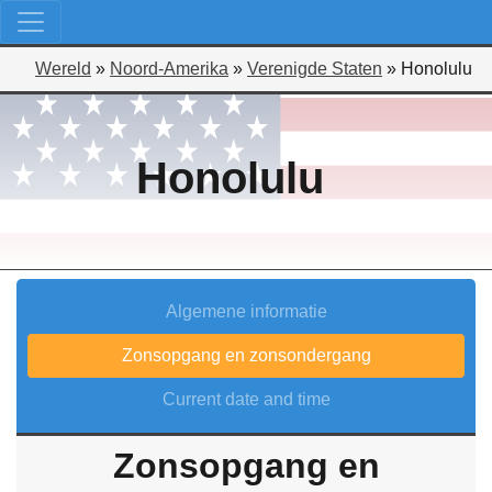
Wereld
»
Noord-Amerika
»
Verenigde Staten
»
Honolulu
Honolulu
Algemene informatie
Zonsopgang en zonsondergang
Current date and time
Zonsopgang en