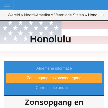
Wereld
»
Noord-Amerika
»
Verenigde Staten
»
Honolulu
Honolulu
Algemene informatie
Zonsopgang en zonsondergang
Current date and time
Zonsopgang en