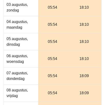
03 augustus,
05:54
18:10
zondag
04 augustus,
05:54
18:10
maandag
05 augustus,
05:54
18:10
dinsdag
06 augustus,
05:54
18:10
woensdag
07 augustus,
05:54
18:09
donderdag
08 augustus,
05:54
18:09
vrijdag