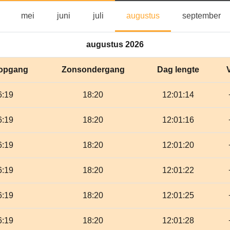
april
mei
juni
juli
augustus
se
mei
juni
juli
augustus
september
augustus 2026
opgang
Zonsondergang
Dag lengte
6:19
18:20
12:01:14
6:19
18:20
12:01:16
6:19
18:20
12:01:20
6:19
18:20
12:01:22
6:19
18:20
12:01:25
6:19
18:20
12:01:28