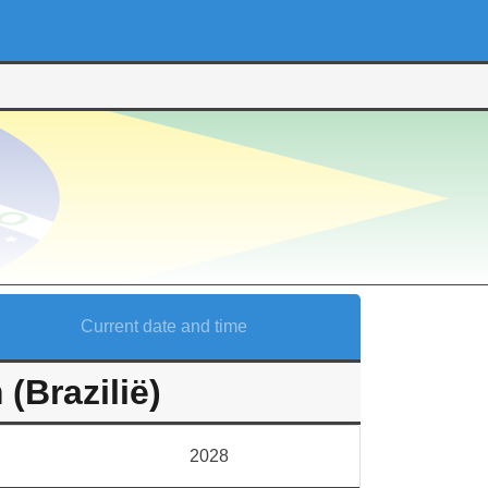
Current date and time
Brazilië)
2028