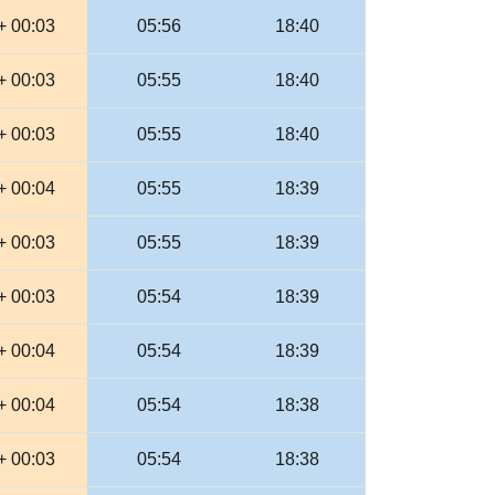
+ 00:03
05:56
18:40
+ 00:03
05:55
18:40
+ 00:03
05:55
18:40
+ 00:04
05:55
18:39
+ 00:03
05:55
18:39
+ 00:03
05:54
18:39
+ 00:04
05:54
18:39
+ 00:04
05:54
18:38
+ 00:03
05:54
18:38