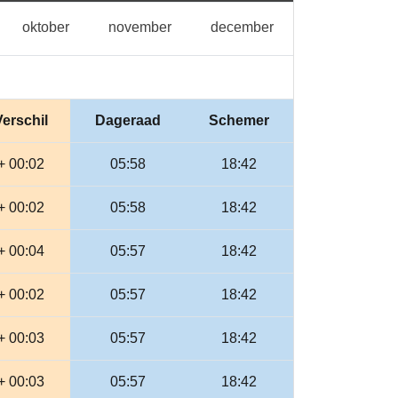
ptember
oktober
november
december
oktober
november
december
Verschil
Dageraad
Schemer
+ 00:02
05:58
18:42
+ 00:02
05:58
18:42
+ 00:04
05:57
18:42
+ 00:02
05:57
18:42
+ 00:03
05:57
18:42
+ 00:03
05:57
18:42