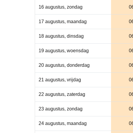
16 augustus, zondag
0
17 augustus, maandag
0
18 augustus, dinsdag
0
19 augustus, woensdag
0
20 augustus, donderdag
0
21 augustus, vrijdag
0
22 augustus, zaterdag
0
23 augustus, zondag
0
24 augustus, maandag
0