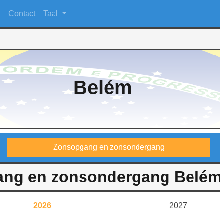
k
Contact
Taal
Belém
Zonsopgang en zonsondergang
ng en zonsondergang Belém (
2026
2027