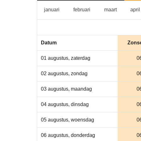
januari
februari
maart
januari
februari
maart
april
Datum
Zons
01 augustus, zaterdag
0
02 augustus, zondag
0
03 augustus, maandag
0
04 augustus, dinsdag
0
05 augustus, woensdag
0
06 augustus, donderdag
0