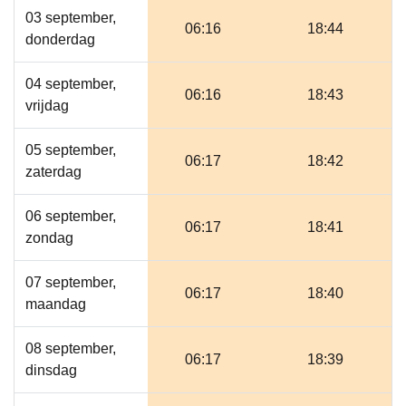
03 september,
06:16
18:44
donderdag
04 september,
06:16
18:43
vrijdag
05 september,
06:17
18:42
zaterdag
06 september,
06:17
18:41
zondag
07 september,
06:17
18:40
maandag
08 september,
06:17
18:39
dinsdag