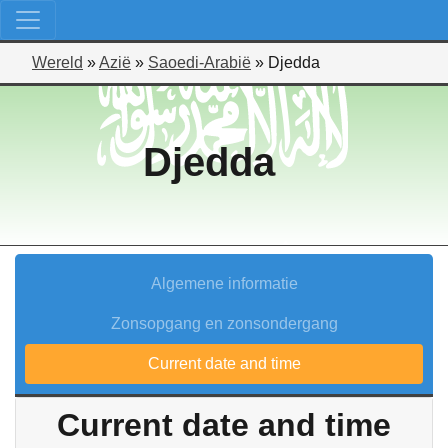
Wereld
»
Azië
»
Saoedi-Arabië
»
Djedda
Djedda
Algemene informatie
Zonsopgang en zonsondergang
Current date and time
Current date and time