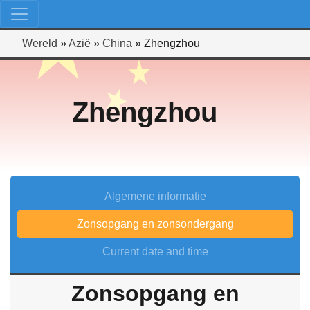
Wereld
»
Azië
»
China
»
Zhengzhou
Zhengzhou
Algemene informatie
Zonsopgang en zonsondergang
Current date and time
Zonsopgang en