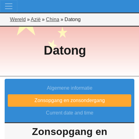
Wereld
»
Azië
»
China
»
Datong
Datong
Algemene informatie
Zonsopgang en zonsondergang
Current date and time
Zonsopgang en