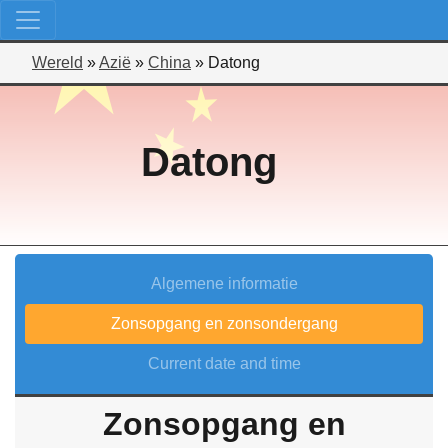
Wereld
»
Azië
»
China
»
Datong
Datong
Algemene informatie
Zonsopgang en zonsondergang
Current date and time
Zonsopgang en