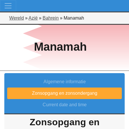
Wereld
»
Azië
»
Bahrein
»
Manamah
Manamah
Algemene informatie
Zonsopgang en zonsondergang
Current date and time
Zonsopgang en