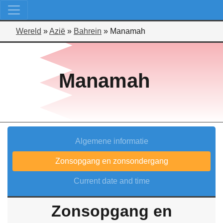
Wereld
»
Azië
»
Bahrein
»
Manamah
Manamah
Algemene informatie
Zonsopgang en zonsondergang
Current date and time
Zonsopgang en