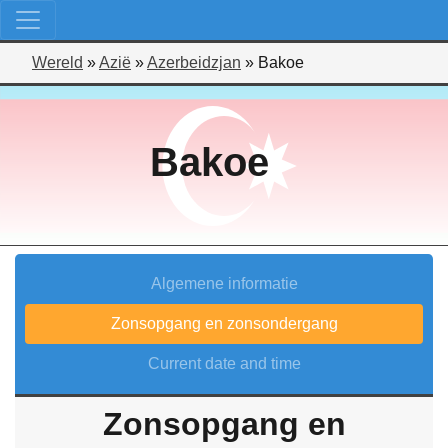
Wereld
»
Azië
»
Azerbeidzjan
»
Bakoe
Bakoe
Algemene informatie
Zonsopgang en zonsondergang
Current date and time
Zonsopgang en