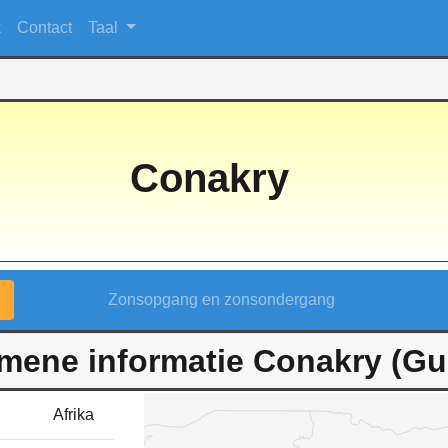
k
Contact
Taal
Conakry
Zonsopgang en zonsondergang
mene informatie Conakry (Gu
Afrika