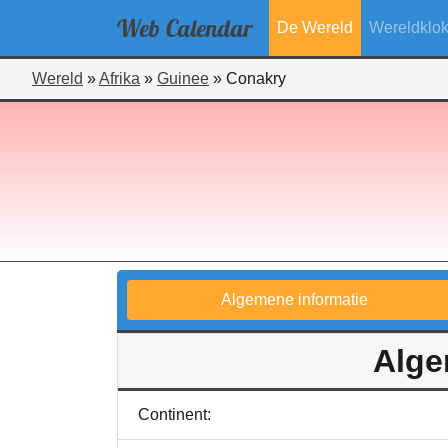
Web
Calendar
De Wereld
Wereldklo
Wereld
»
Afrika
»
Guinee
»
Conakry
Algemene informatie
Alge
Continent: