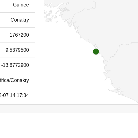
Guinee
Conakry
1767200
9.5379500
-13.6772900
frica/Conakry
8-07 14:17:34