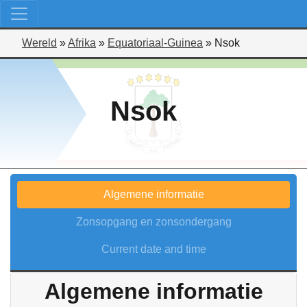
Wereld
»
Afrika
»
Equatoriaal-Guinea
»
Nsok
Nsok
Algemene informatie
Zonsopgang en zonsondergang
Current date and time
Algemene informatie