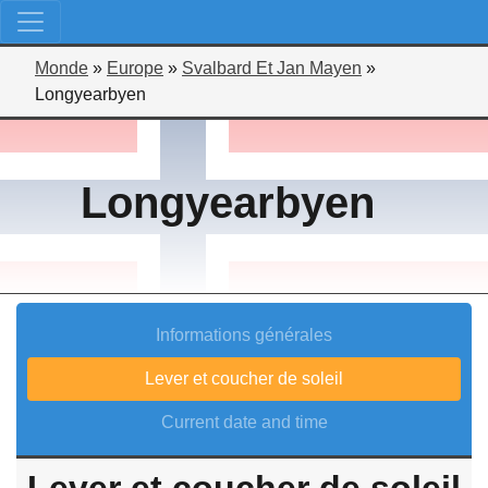
Monde
»
Europe
»
Svalbard Et Jan Mayen
»
Longyearbyen
Longyearbyen
Informations générales
Lever et coucher de soleil
Current date and time