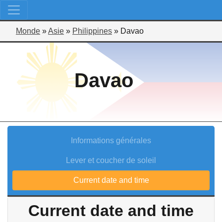
Monde
»
Asie
»
Philippines
»
Davao
Davao
Informations générales
Lever et coucher de soleil
Current date and time
Current date and time