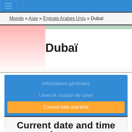
Monde
»
Asie
»
Émirats Arabes Unis
»
Dubaï
Dubaï
Informations générales
Lever et coucher de soleil
Current date and time
Current date and time