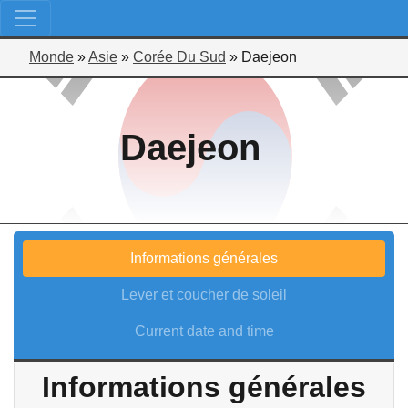
Monde
»
Asie
»
Corée Du Sud
»
Daejeon
Daejeon
Informations générales
Lever et coucher de soleil
Current date and time
Informations générales