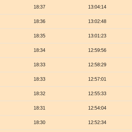
18:37
13:04:14
18:36
13:02:48
18:35
13:01:23
18:34
12:59:56
18:33
12:58:29
18:33
12:57:01
18:32
12:55:33
18:31
12:54:04
18:30
12:52:34