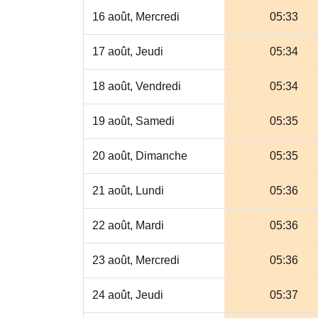
16 août, Mercredi
05:33
17 août, Jeudi
05:34
18 août, Vendredi
05:34
19 août, Samedi
05:35
20 août, Dimanche
05:35
21 août, Lundi
05:36
22 août, Mardi
05:36
23 août, Mercredi
05:36
24 août, Jeudi
05:37