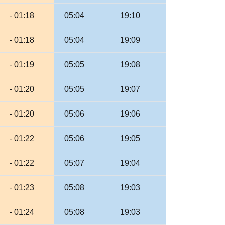
- 01:18
05:04
19:10
- 01:18
05:04
19:09
- 01:19
05:05
19:08
- 01:20
05:05
19:07
- 01:20
05:06
19:06
- 01:22
05:06
19:05
- 01:22
05:07
19:04
- 01:23
05:08
19:03
- 01:24
05:08
19:03