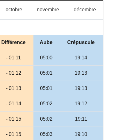
tembre
octobre
novembre
décembre
octobre
novembre
décembre
Différence
Aube
Crépuscule
- 01:11
05:00
19:14
- 01:12
05:01
19:13
- 01:13
05:01
19:13
- 01:14
05:02
19:12
- 01:15
05:02
19:11
- 01:15
05:03
19:10