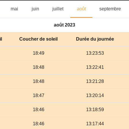
vril
mai
juin
juillet
août
sep
mai
juin
juillet
août
septembre
août 2023
l
Coucher de soleil
Durée du journée
18:49
13:23:53
18:48
13:22:41
18:48
13:21:28
18:47
13:20:14
18:46
13:18:59
18:46
13:17:44