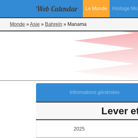
Web
Calendar
Le Monde
Horloge Mo
Monde
»
Asie
»
Bahreïn
»
Manama
Informations générales
Lever e
2025