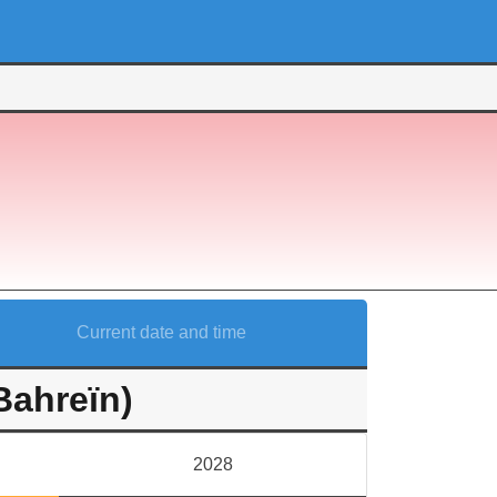
Current date and time
Bahreïn)
2028