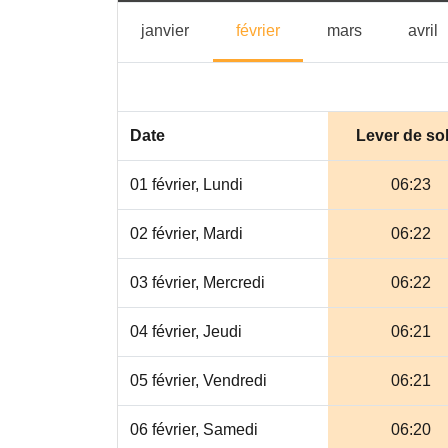
janvier
février
mars
a
janvier
février
mars
avril
Date
Lever de sol
01 février, Lundi
06:23
02 février, Mardi
06:22
03 février, Mercredi
06:22
04 février, Jeudi
06:21
05 février, Vendredi
06:21
06 février, Samedi
06:20