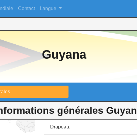
ndiale
Contact
Langue
Guyana
rales
nformations générales Guya
Drapeau: