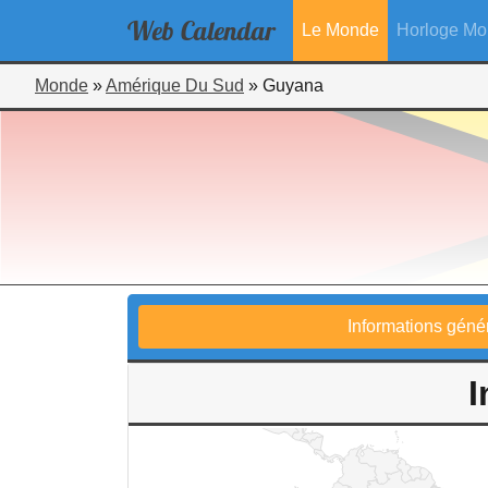
Web
Calendar
Le Monde
Horloge Mo
Monde
»
Amérique Du Sud
»
Guyana
Informations géné
I