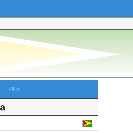
Villes
na