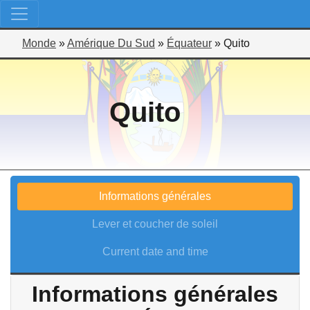
Monde
»
Amérique Du Sud
»
Équateur
»
Quito
Quito
Informations générales
Lever et coucher de soleil
Current date and time
Informations générales