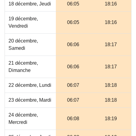
18 décembre, Jeudi
06:05
18:16
19 décembre,
06:05
18:16
Vendredi
20 décembre,
06:06
18:17
Samedi
21 décembre,
06:06
18:17
Dimanche
22 décembre, Lundi
06:07
18:18
23 décembre, Mardi
06:07
18:18
24 décembre,
06:08
18:19
Mercredi