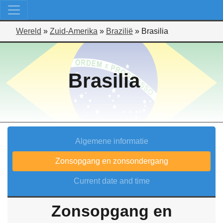
Wereld
»
Zuid-Amerika
»
Brazilië
»
Brasilia
Brasilia
Algemene informatie
Zonsopgang en zonsondergang
Current date and time
Zonsopgang en