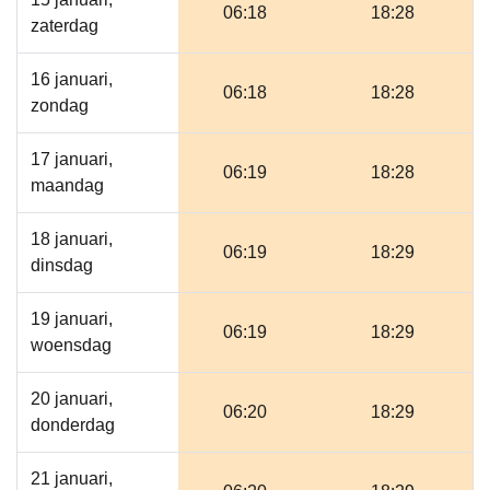
06:18
18:28
zaterdag
16 januari,
06:18
18:28
zondag
17 januari,
06:19
18:28
maandag
18 januari,
06:19
18:29
dinsdag
19 januari,
06:19
18:29
woensdag
20 januari,
06:20
18:29
donderdag
21 januari,