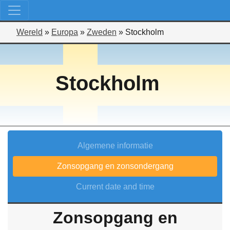
Wereld
»
Europa
»
Zweden
»
Stockholm
Stockholm
Algemene informatie
Zonsopgang en zonsondergang
Current date and time
Zonsopgang en