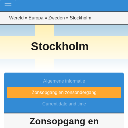
Wereld
»
Europa
»
Zweden
»
Stockholm
Stockholm
Algemene informatie
Zonsopgang en zonsondergang
Current date and time
Zonsopgang en