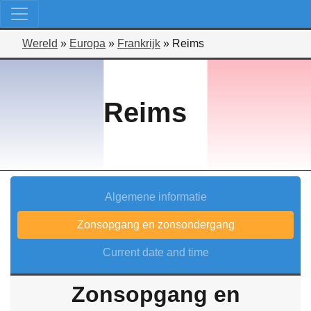
Wereld
»
Europa
»
Frankrijk
»
Reims
Reims
Algemene informatie
Zonsopgang en zonsondergang
Current date and time
Zonsopgang en