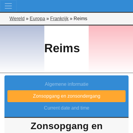
Wereld
»
Europa
»
Frankrijk
»
Reims
Reims
Algemene informatie
Zonsopgang en zonsondergang
Current date and time
Zonsopgang en