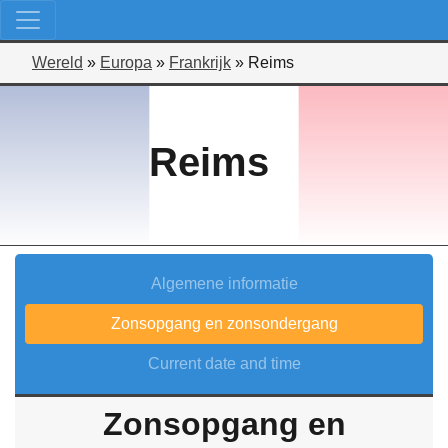
Wereld
»
Europa
»
Frankrijk
»
Reims
Reims
Algemene informatie
Zonsopgang en zonsondergang
Current date and time
Zonsopgang en