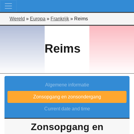
Wereld
»
Europa
»
Frankrijk
»
Reims
Reims
Algemene informatie
Zonsopgang en zonsondergang
Current date and time
Zonsopgang en