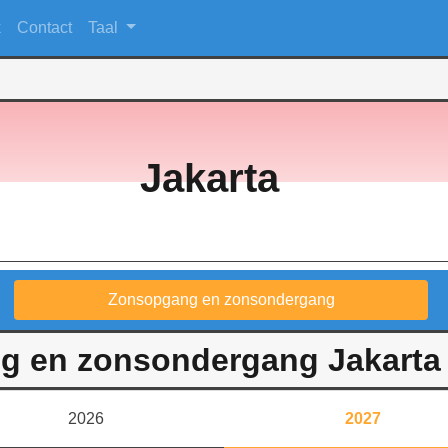
k
Contact
Taal
Jakarta
Zonsopgang en zonsondergang
 en zonsondergang Jakarta 
2026
2027