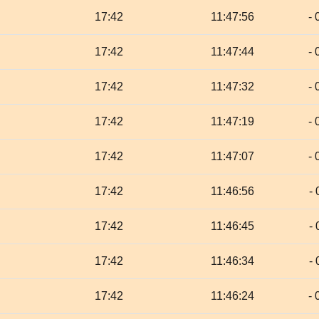
17:42
11:47:56
- 
17:42
11:47:44
- 
17:42
11:47:32
- 
17:42
11:47:19
- 
17:42
11:47:07
- 
17:42
11:46:56
- 
17:42
11:46:45
- 
17:42
11:46:34
- 
17:42
11:46:24
- 