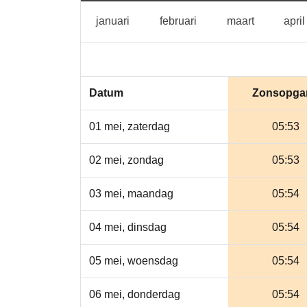
januari
februari
maart
januari
februari
maart
april
Datum
Zonsopga
01 mei, zaterdag
05:53
02 mei, zondag
05:53
03 mei, maandag
05:54
04 mei, dinsdag
05:54
05 mei, woensdag
05:54
06 mei, donderdag
05:54