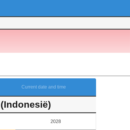
Current date and time
(Indonesië)
2028