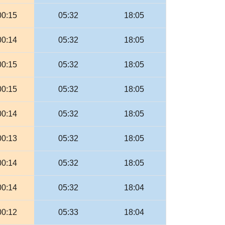
00:15
05:32
18:05
00:14
05:32
18:05
00:15
05:32
18:05
00:15
05:32
18:05
00:14
05:32
18:05
00:13
05:32
18:05
00:14
05:32
18:05
00:14
05:32
18:04
00:12
05:33
18:04