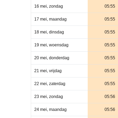
16 mei, zondag
05:55
17 mei, maandag
05:55
18 mei, dinsdag
05:55
19 mei, woensdag
05:55
20 mei, donderdag
05:55
21 mei, vrijdag
05:55
22 mei, zaterdag
05:55
23 mei, zondag
05:56
24 mei, maandag
05:56