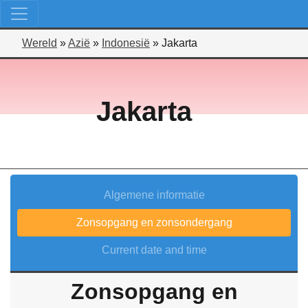
Wereld
»
Azië
»
Indonesië
»
Jakarta
Jakarta
Algemene informatie
Zonsopgang en zonsondergang
Current date and time
Zonsopgang en