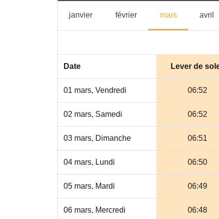
janvier
février
mars
a
janvier
février
mars
avril
Date
Lever de sole
01 mars, Vendredi
06:52
02 mars, Samedi
06:52
03 mars, Dimanche
06:51
04 mars, Lundi
06:50
05 mars, Mardi
06:49
06 mars, Mercredi
06:48