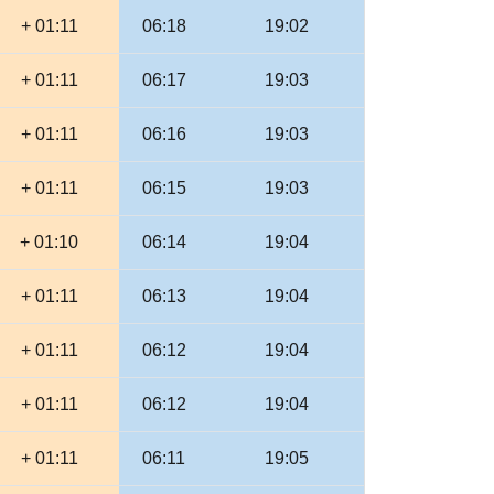
+ 01:11
06:18
19:02
+ 01:11
06:17
19:03
+ 01:11
06:16
19:03
+ 01:11
06:15
19:03
+ 01:10
06:14
19:04
+ 01:11
06:13
19:04
+ 01:11
06:12
19:04
+ 01:11
06:12
19:04
+ 01:11
06:11
19:05