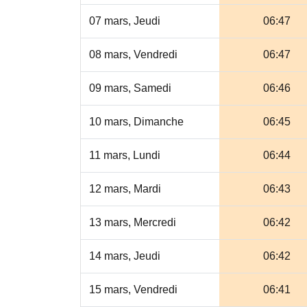
07 mars, Jeudi
06:47
08 mars, Vendredi
06:47
09 mars, Samedi
06:46
10 mars, Dimanche
06:45
11 mars, Lundi
06:44
12 mars, Mardi
06:43
13 mars, Mercredi
06:42
14 mars, Jeudi
06:42
15 mars, Vendredi
06:41