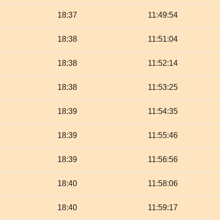
18:37
11:49:54
18:38
11:51:04
18:38
11:52:14
18:38
11:53:25
18:39
11:54:35
18:39
11:55:46
18:39
11:56:56
18:40
11:58:06
18:40
11:59:17