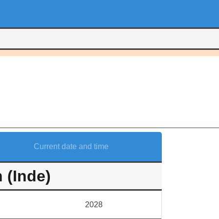
Current date and time
 (Inde)
2028