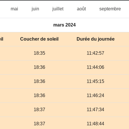
vril
mai
juin
juillet
août
sep
mai
juin
juillet
août
septembre
mars 2024
il
Coucher de soleil
Durée du journée
18:35
11:42:57
18:36
11:44:06
18:36
11:45:15
18:36
11:46:24
18:37
11:47:34
18:37
11:48:44