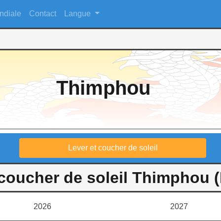
ndiale
Contact
Langue
Thimphou
Lever et coucher de soleil
 coucher de soleil Thimphou 
2026
2027