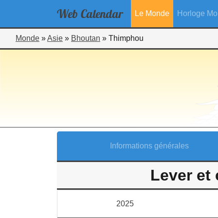
Web
Calendar
Le Monde
Horloge Mo
Monde
»
Asie
»
Bhoutan
»
Thimphou
Informations générales
Lever et
2025