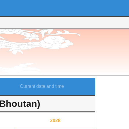
Current date and time
(Bhoutan)
2028