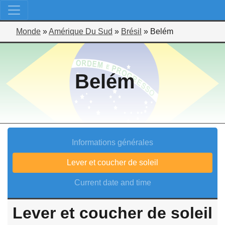
Monde
»
Amérique Du Sud
»
Brésil
»
Belém
Belém
Informations générales
Lever et coucher de soleil
Current date and time
Lever et coucher de soleil