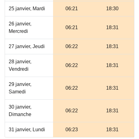
25 janvier, Mardi
06:21
18:30
26 janvier,
06:21
18:31
Mercredi
27 janvier, Jeudi
06:22
18:31
28 janvier,
06:22
18:31
Vendredi
29 janvier,
06:22
18:31
Samedi
30 janvier,
06:22
18:31
Dimanche
31 janvier, Lundi
06:23
18:31