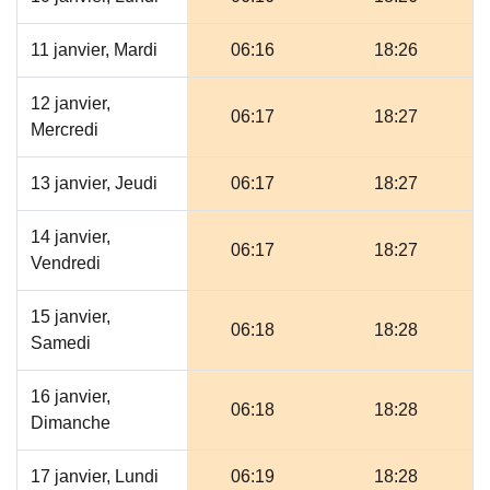
11 janvier, Mardi
06:16
18:26
12 janvier,
06:17
18:27
Mercredi
13 janvier, Jeudi
06:17
18:27
14 janvier,
06:17
18:27
Vendredi
15 janvier,
06:18
18:28
Samedi
16 janvier,
06:18
18:28
Dimanche
17 janvier, Lundi
06:19
18:28